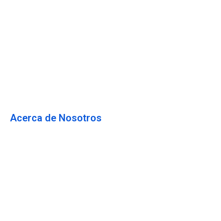
Hosting Web
Servidor Privado Virtual
Hosting Dedicado
Dominios
Email Corporativo
Acerca de Nosotros
Blog
Acerca de Nosotros
Preguntas Frecuentes
Testimonios