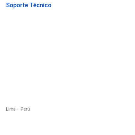
Soporte Técnico
Contáctanos
Enviar un Ticket
Política de Privacidad
Política de Seguridad
Terminos & Condiciones
Estado del Servicio
Lima – Perú
+5
1 965 699 252