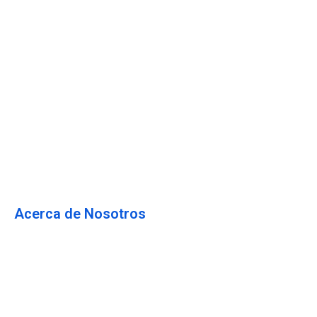
Hosting WordPress
Hosting Woocommerce
Hosting Web
Servidor Privado Virtual
Hosting Dedicado
Dominios
Email Corporativo
Acerca de Nosotros
Blog
Acerca de Nosotros
Preguntas Frecuentes