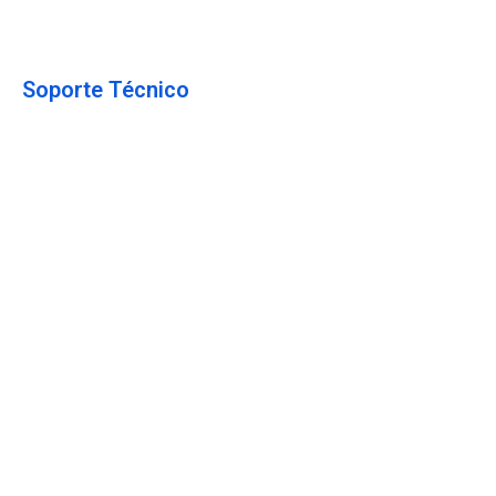
Testimonios
Soporte Técnico
Contáctanos
Enviar un Ticket
Política de Privacidad
Política de Seguridad
Terminos & Condiciones
Estado del Servicio