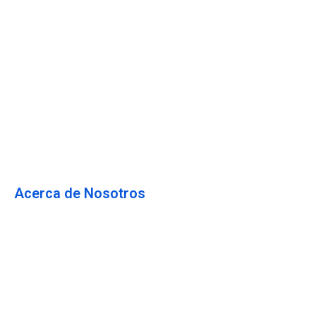
Hosting Woocommerce
Hosting Web
Servidor Privado Virtual
Hosting Dedicado
Dominios
Email Corporativo
Acerca de Nosotros
Blog
Acerca de Nosotros
Preguntas Frecuentes
Testimonios