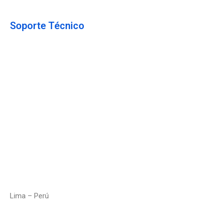
Soporte Técnico
Contáctanos
Enviar un Ticket
Política de Privacidad
Política de Seguridad
Terminos & Condiciones
Estado del Servicio
Lima – Perú
+5
1 965 699 252