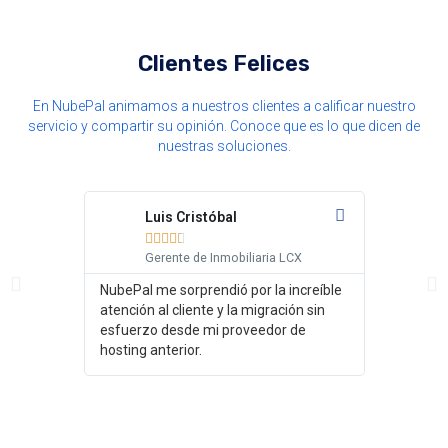
Clientes Felices
En NubePal animamos a nuestros clientes a calificar nuestro
servicio y compartir su opinión. Conoce que es lo que dicen de
nuestras soluciones.
Luis Cristóbal
Fra







Gerente de Inmobiliaria LCX
Edi
NubePal me sorprendió por la increíble
Elegí Nube
atención al cliente y la migración sin
opciones d
esfuerzo desde mi proveedor de
como sea 
hosting anterior.
servidores