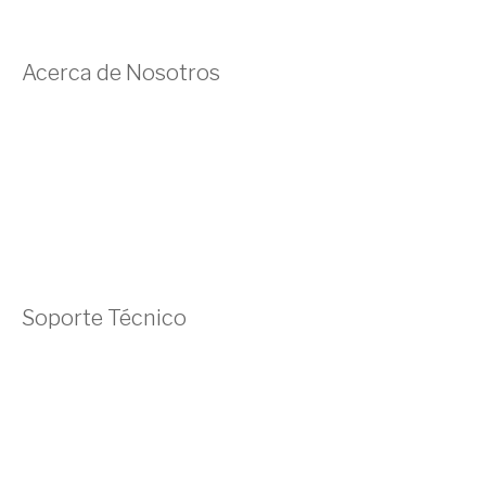
Acerca de Nosotros
Blog
Acerca de Nosotros
Preguntas Frecuentes
Testimonios
Soporte Técnico
Contáctanos
Enviar un Ticket
Política de Privacidad