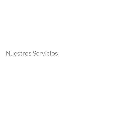
Nuestros Servicios
Hosting WordPress
Hosting Woocommerce
Hosting Web
Servidor Privado Virtual
Hosting Dedicado
Dominios
Email Corporativo