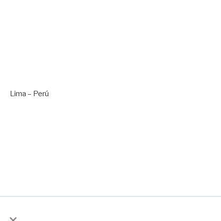
Política de Seguridad
Terminos & Condiciones
Estado del Servicio
Lima – Perú
+5
1 965 699 252
×
Copyright 2025 ©
NubePal
is made with