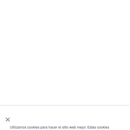
Contáctanos
Lima – Perú
Enviar un Ticket
+5
1 965 699 252
Política de Privacidad
Política de Seguridad
Terminos & Condiciones
Estado del Servicio
Copyright 2025 ©
NubePal
is made with
by Cuestas
×
Enterprises
Utilizamos cookies para hacer el sitio web mejor. Estas cookies